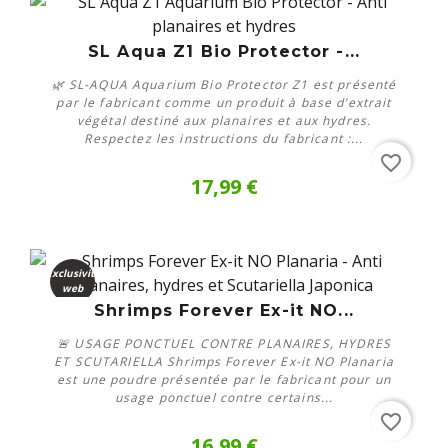
Acheter
SL Aqua Z1 Bio Protector -...
🌿 SL-AQUA Aquarium Bio Protector Z1 est présenté
par le fabricant comme un produit à base d’extrait
végétal destiné aux planaires et aux hydres.
Respectez les instructions du fabricant :...
favorite_border
17,99 €
Exclusivité
web
Acheter
Shrimps Forever Ex-it NO...
🚨 USAGE PONCTUEL CONTRE PLANAIRES, HYDRES
ET SCUTARIELLA Shrimps Forever Ex-it NO Planaria
est une poudre présentée par le fabricant pour un
usage ponctuel contre certains...
favorite_border
16,99 €