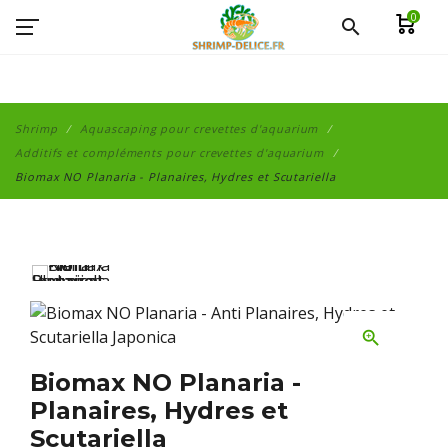
0
search
Shrimp
Aquascaping pour crevettes d'aquarium
Additifs et compléments pour crevettes d'aquarium
Biomax NO Planaria - Planaires, Hydres et Scutariella
zoom_in
Biomax NO Planaria -
Planaires, Hydres et
Scutariella