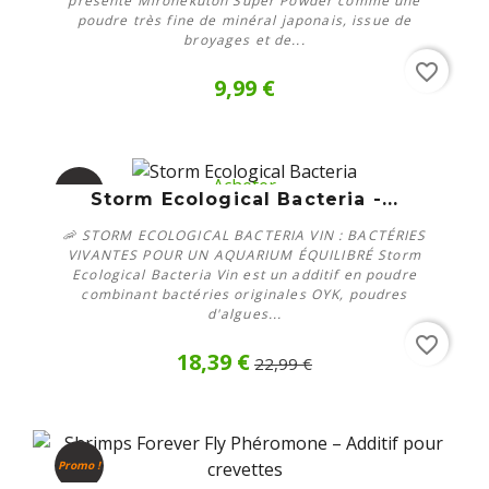
présente Mironekuton Super Powder comme une
poudre très fine de minéral japonais, issue de
broyages et de...
favorite_border
9,99 €
Acheter
-20%
Storm Ecological Bacteria -...
🦐 STORM ECOLOGICAL BACTERIA VIN : BACTÉRIES
VIVANTES POUR UN AQUARIUM ÉQUILIBRÉ Storm
Ecological Bacteria Vin est un additif en poudre
combinant bactéries originales OYK, poudres
d'algues...
favorite_border
18,39 €
22,99 €
Promo !