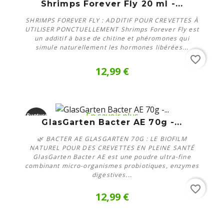
Acheter
Shrimps Forever Fly 20 ml -...
SHRIMPS FOREVER FLY : ADDITIF POUR CREVETTES À
UTILISER PONCTUELLEMENT Shrimps Forever Fly est
un additif à base de chitine et phéromones qui
simule naturellement les hormones libérées...
favorite_border
12,99 €
En savoir plus
Rupture
GlasGarten Bacter AE 70g -...
de stock
🌿 BACTER AE GLASGARTEN 70G : LE BIOFILM
NATUREL POUR DES CREVETTES EN PLEINE SANTÉ
GlasGarten Bacter AE est une poudre ultra-fine
combinant micro-organismes probiotiques, enzymes
digestives...
favorite_border
12,99 €