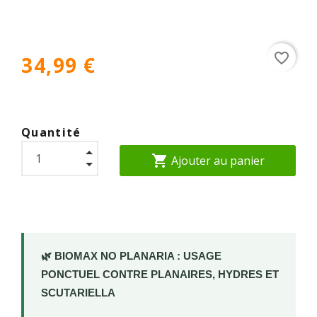
favorite_border
34,99 €
Quantité
shopping_cart
Ajouter au panier
🌿 BIOMAX NO PLANARIA : USAGE
PONCTUEL CONTRE PLANAIRES, HYDRES ET
SCUTARIELLA