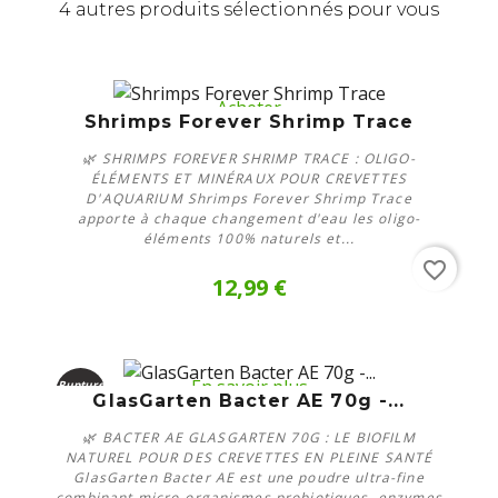
4 autres produits sélectionnés pour vous
Acheter
Shrimps Forever Shrimp Trace
🌿 SHRIMPS FOREVER SHRIMP TRACE : OLIGO-
ÉLÉMENTS ET MINÉRAUX POUR CREVETTES
D'AQUARIUM Shrimps Forever Shrimp Trace
apporte à chaque changement d'eau les oligo-
éléments 100% naturels et...
favorite_border
12,99 €
En savoir plus
Rupture
GlasGarten Bacter AE 70g -...
de stock
🌿 BACTER AE GLASGARTEN 70G : LE BIOFILM
NATUREL POUR DES CREVETTES EN PLEINE SANTÉ
GlasGarten Bacter AE est une poudre ultra-fine
combinant micro-organismes probiotiques, enzymes