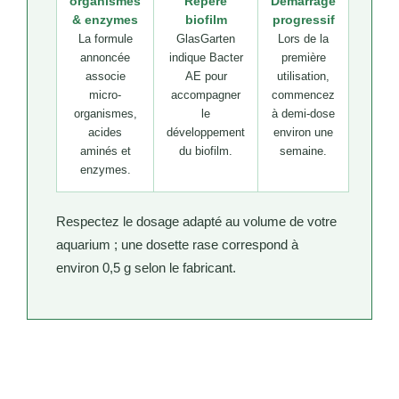
organismes
Repère
Démarrage
& enzymes
biofilm
progressif
La formule
GlasGarten
Lors de la
annoncée
indique Bacter
première
associe
AE pour
utilisation,
micro-
accompagner
commencez
organismes,
le
à demi-dose
acides
développement
environ une
aminés et
du biofilm.
semaine.
enzymes.
Respectez le dosage adapté au volume de votre
aquarium ; une dosette rase correspond à
environ 0,5 g selon le fabricant.