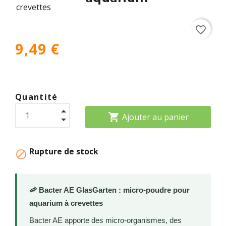
favorite_border
9,49 €
Quantité
shopping_cart
Ajouter au panier
Rupture de stock

🦐 Bacter AE GlasGarten : micro-poudre pour
aquarium à crevettes
Bacter AE apporte des micro-organismes, des