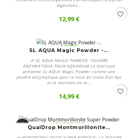
digestives...
favorite_border
12,99 €
Acheter
SL AQUA Magic Powder -...
🦐 SL AQUA MAGIC POWDER : POUDRE
ENZYMATIQUE POUR AQUARIUM Le fabricant
présente SL-AQUA Magic Powder comme une
poudre enzymatique pour la mise en route d’un bac
et le maintien de la...
favorite_border
14,99 €
En savoir plus
Rupture
QualDrop Montmorillonite...
de stock
🌿 MONTMORILLONITE SUPER POWDER : LA POUDRE