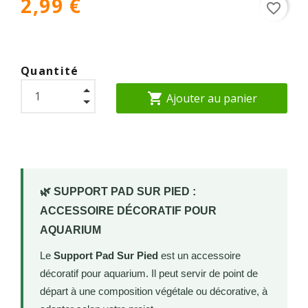
2,99 €
favorite_border
Quantité
shopping_cart
Ajouter au panier
🌿 SUPPORT PAD SUR PIED :
ACCESSOIRE DÉCORATIF POUR
AQUARIUM
Le
Support Pad Sur Pied
est un accessoire
décoratif pour aquarium. Il peut servir de point de
départ à une composition végétale ou décorative, à