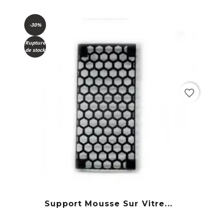
-30%
Rupture
de stock
favorite_border
Support Mousse Sur Vitre...