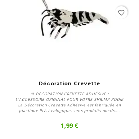
favorite_border
Décoration Crevette
🎨 DÉCORATION CREVETTE ADHÉSIVE :
L'ACCESSOIRE ORIGINAL POUR VOTRE SHRIMP ROOM
La Décoration Crevette Adhésive est fabriquée en
plastique PLA écologique, sans produits nocifs....
1,99 €
En savoir plus