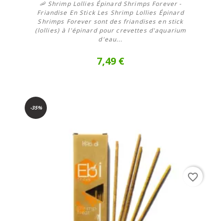
🦐 Shrimp Lollies Épinard Shrimps Forever -
Friandise En Stick Les Shrimp Lollies Épinard
Shrimps Forever sont des friandises en stick
(lollies) à l'épinard pour crevettes d'aquarium
d'eau...
7,49 €
En savoir plus
-35%
favorite_border