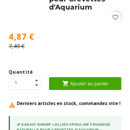
d'Aquarium
favorite_border
4,87 €
7,49 €
Quantité
shopping_cart
Ajouter au panier
Derniers articles en stock, commandez vite !

🦐 KABADI SHRIMP LOLLIES SPIRULINE FRIANDISE
NATURELLE POUR CREVETTES D'AQUARIUM -