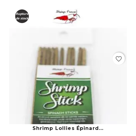
Rupture
de stock
favorite_border
Shrimp Lollies Épinard...