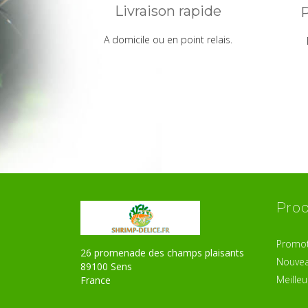
Livraison rapide
P
A domicile ou en point relais.
Prod
Promot
26 promenade des champs plaisants
Nouvea
89100 Sens
Meilleu
France