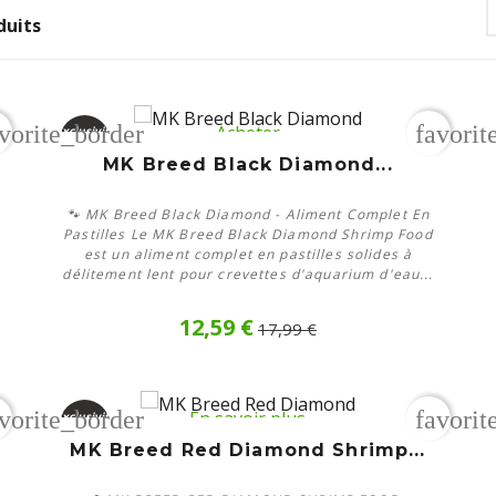
duits
T
vorite_border
favorit
Acheter
Exclusivité
web
MK Breed Black Diamond...
-30%
🐾 MK Breed Black Diamond - Aliment Complet En
Pastilles Le MK Breed Black Diamond Shrimp Food
est un aliment complet en pastilles solides à
délitement lent pour crevettes d'aquarium d'eau...
12,59 €
17,99 €
vorite_border
favorit
En savoir plus
Exclusivité
web
MK Breed Red Diamond Shrimp...
Rupture
de stock