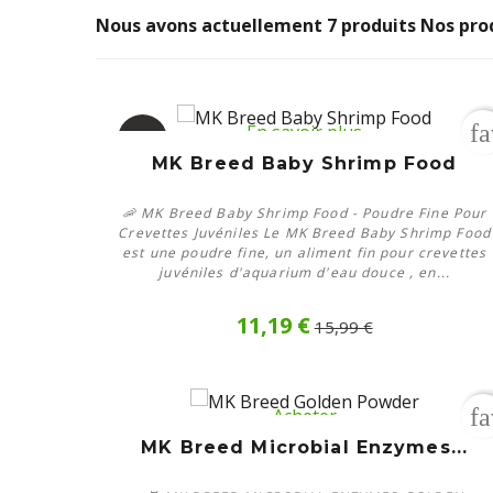
Nous avons actuellement 7 produits Nos pro
fa
En savoir plus
-30%
MK Breed Baby Shrimp Food
Rupture
de stock
🦐 MK Breed Baby Shrimp Food - Poudre Fine Pour
Crevettes Juvéniles Le MK Breed Baby Shrimp Food
est une poudre fine, un aliment fin pour crevettes
juvéniles d'aquarium d'eau douce , en...
11,19 €
15,99 €
fa
Acheter
MK Breed Microbial Enzymes...