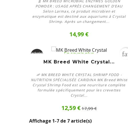
🧬 MK BREED MICROBIAL ENZYMES GOLDEN
POWDER : USAGE APRÈS CHANGEMENT D’EAU
Selon Larmax, ce produit microbien et
enzymatique est destiné aux aquariums à Crystal
Shrimp. Après un changement...
14,99 €
fa
En savoir plus
Exclusivité
web
MK Breed White Crystal...
-30%
🦐 MK BREED WHITE CRYSTAL SHRIMP FOOD -
Rupture
NUTRITION SPÉCIALISÉE CARIDINA MK Breed White
de stock
Crystal Shrimp Food est une nourriture complète
formulée spécifiquement pour les crevettes
Crystal...
12,59 €
17,99 €
Affichage 1-7 de 7 article(s)