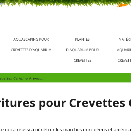
AQUASCAPING POUR
PLANTES
MATÉRI
CREVETTES D'AQUARIUM
D'AQUARIUM POUR
AQUAR
CREVETTES
CREVET
evettes Caridina Premium
itures pour Crevettes 
 qui a réussi à pénétrer les marchés européens et américai