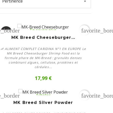
rier les produits
e_border
favorite_bor
En savoir plus
Exclusivité
web
MK Breed Cheeseburger...
Rupture
de stock
🦐 ALIMENT COMPLET CARIDINA N°1 EN EUROPE Le
MK Breed Cheeseburger Shrimp Food est la
formule phare de MK-Breed : granulés denses
combinant algues, cellulose, protéines et
céréales...
17,99 €
e_border
favorite_bor
Acheter
MK Breed Silver Powder