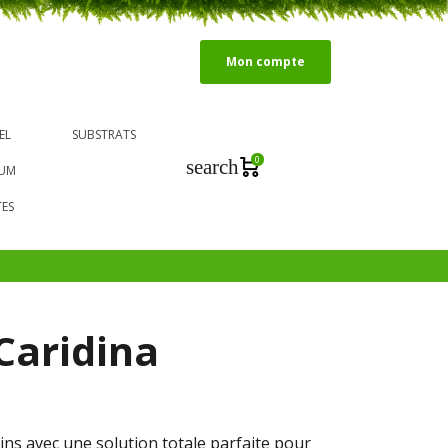
Mon compte
EL
SUBSTRATS
0
search
IUM
TES
Caridina
ns avec une solution totale parfaite pour