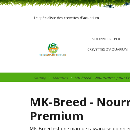
Le spécialiste des crevettes d'aquarium
NOURRITURE POUR
CREVETTES D'AQUARIUM
Shrimp
Marques
MK-Breed - Nourritures pour Cr
MK-Breed - Nourr
Premium
MK-Breed est une marque taïwanaise pionnière