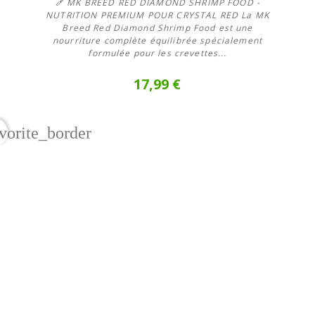
🍤 MK BREED RED DIAMOND SHRIMP FOOD -
NUTRITION PREMIUM POUR CRYSTAL RED La MK
Breed Red Diamond Shrimp Food est une
nourriture complète équilibrée spécialement
formulée pour les crevettes...
17,99 €
vorite_border