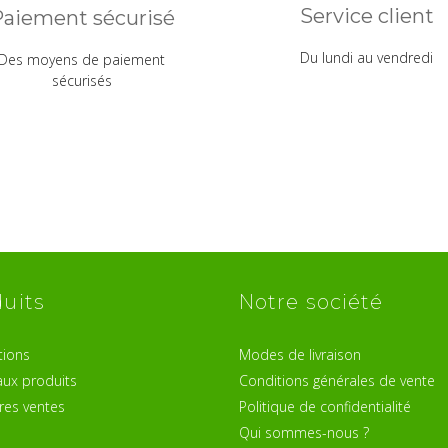
Service client
aiement sécurisé
Du lundi au vendredi
Des moyens de paiement
sécurisés
uits
Notre société
ions
Modes de livraison
ux produits
Conditions générales de vente
res ventes
Politique de confidentialité
Qui sommes-nous ?