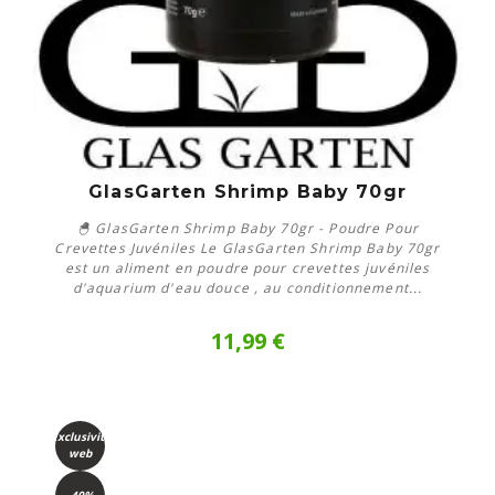
GlasGarten Shrimp Baby 70gr
🐣 GlasGarten Shrimp Baby 70gr - Poudre Pour
Crevettes Juvéniles Le GlasGarten Shrimp Baby 70gr
est un aliment en poudre pour crevettes juvéniles
d'aquarium d'eau douce , au conditionnement...
11,99 €
En savoir plus
Exclusivité
web
-40%