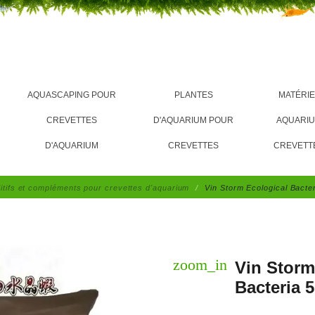
AQUASCAPING POUR
PLANTES
MATÉRIE
CREVETTES
D'AQUARIUM POUR
AQUARI
D'AQUARIUM
CREVETTES
CREVETT
itifs et compléments pour crevettes d'aquarium
Vin Storm Ecological Bacte
zoom_in
Vin Storm
Bacteria 