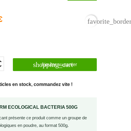
€
favorite_borde
shopping_cart
Ajouter au panier
ticles en stock, commandez vite !
ORM ECOLOGICAL BACTERIA 500G
ricant présente ce produit comme un groupe de
ologiques en poudre, au format 500g.