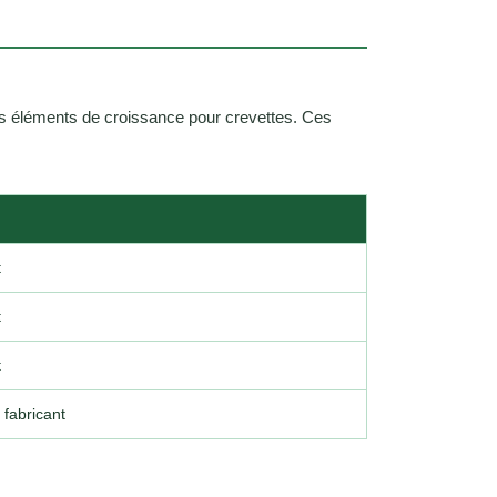
es éléments de croissance pour crevettes. Ces
t
t
t
fabricant