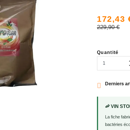
172,43 
229,90 €
Quantité
Derniers ar

🦐 VIN ST
La fiche fab
bactéries éc