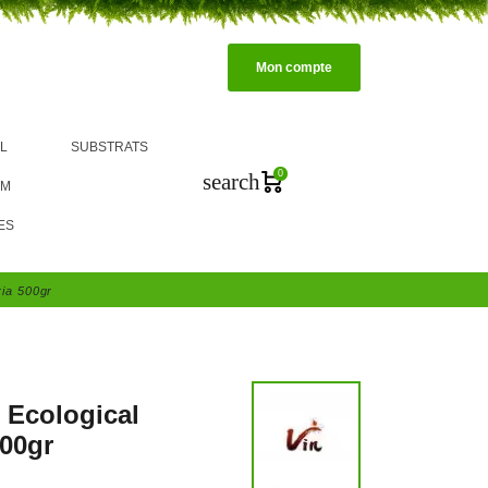
Mon compte
L
SUBSTRATS
0
search
UM
ES
ria 500gr
 Ecological
500gr