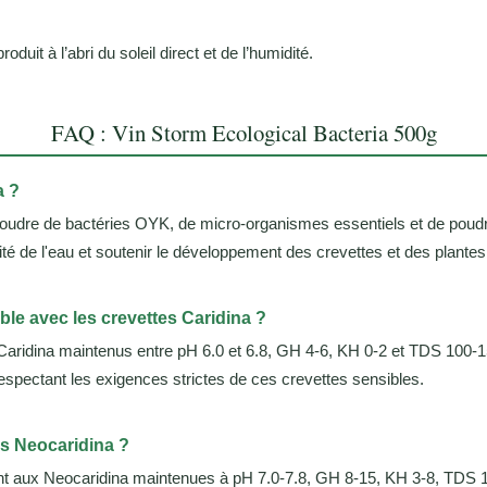
it à l’abri du soleil direct et de l’humidité.
FAQ : Vin Storm Ecological Bacteria 500g
a ?
poudre de bactéries OYK, de micro-organismes essentiels et de poudr
alité de l'eau et soutenir le développement des crevettes et des plante
ble avec les crevettes Caridina ?
idina maintenus entre pH 6.0 et 6.8, GH 4-6, KH 0-2 et TDS 100-150. Il
espectant les exigences strictes de ces crevettes sensibles.
es Neocaridina ?
ent aux Neocaridina maintenues à pH 7.0-7.8, GH 8-15, KH 3-8, TDS 15