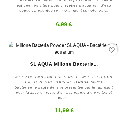
Crevettes d'Aquarium La Shrimps Forever Complète
est une nourriture pour crevettes d'aquarium d'eau
douce , présentée comme aliment complet par...
6,99 €
favorite_border
Acheter
SL AQUA Milione Bacteria...
🦐 SL AQUA MILIONE BACTERIA POWDER : POUDRE
BACTÉRIENNE POUR AQUARIUM Poudre
bactérienne haute densité présentée par le fabricant
pour la mise en route d’un bac planté à crevettes et
pour...
11,99 €