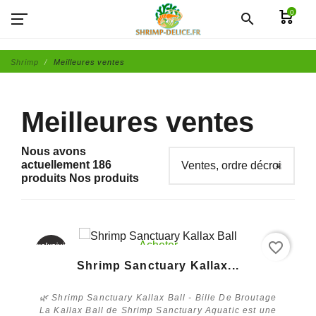
0
search
Shrimp
Meilleures ventes
Meilleures ventes
Nous avons
actuellement 186
produits Nos produits
Trier les produits
favorite_border
Acheter
Exclusivité
web
Shrimp Sanctuary Kallax...
🌿 Shrimp Sanctuary Kallax Ball - Bille De Broutage
La Kallax Ball de Shrimp Sanctuary Aquatic est une