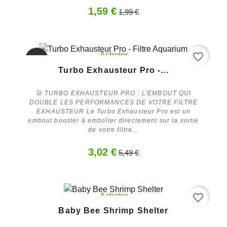
1,59 €
1,99 €
favorite_border
Acheter
-45%
Turbo Exhausteur Pro -...
🚀 TURBO EXHAUSTEUR PRO : L'EMBOUT QUI
DOUBLE LES PERFORMANCES DE VOTRE FILTRE
EXHAUSTEUR Le Turbo Exhausteur Pro est un
embout booster à emboîter directement sur la sortie
de votre filtre...
3,02 €
5,49 €
favorite_border
Acheter
Baby Bee Shrimp Shelter