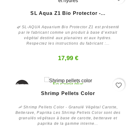
Acheter
SL Aqua Z1 Bio Protector -...
🌿 SL-AQUA Aquarium Bio Protector Z1 est présenté
par le fabricant comme un produit à base d’extrait
végétal destiné aux planaires et aux hydres.
Respectez les instructions du fabricant :...
17,99 €
favorite_border
En savoir plus
Rupture
de stock
Shrimp Pellets Color
🦐 Shrimp Pellets Color - Granulé Végétal Carotte,
Betterave, Paprika Les Shrimp Pellets Color sont des
granulés végétaux à base de carotte, betterave et
paprika de la gamme interne...