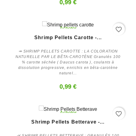
0,99 €
favorite_border
Acheter
Shrimp Pellets Carotte -...
🥕 SHRIMP PELLETS CAROTTE : LA COLORATION
NATURELLE PAR LE BÊTA-CAROTÈNE Granulés 100
% carotte séchée ( Daucus carota ), coulants à
dissolution progressive, enrichis en bêta-carotène
naturel...
0,99 €
favorite_border
Acheter
Shrimp Pellets Betterave -...
🌿 SHRIMP PELLETS BETTERAVE : GRANULÉS 100