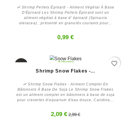
🦐 Shrimp Pellets Épinard - Aliment Végétal À Base
D'Épinard Les Shrimp Pellets Épinard sont un
aliment végétal à base d' épinard (Spinacia
oleracea) , présenté en granulés coulants pour...
0,99 €
favorite_border
Acheter
Promo !
Shrimp Snow Flakes -...
-30%
🦐 Shrimp Snow Flakes - Aliment Complet En
Bâtonnets À Base De Soja Le Shrimp Snow Flakes
est un aliment complet en bâtonnets à base de soja
pour crevettes d'aquarium d'eau douce, Caridina...
2,09 €
2,99 €