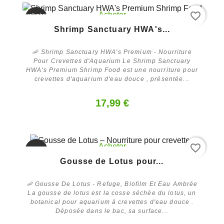
favorite_border
Acheter
Exclusivité
web
Shrimp Sanctuary HWA's...
🦐 Shrimp Sanctuary HWA's Premium - Nourriture
Pour Crevettes d'Aquarium Le Shrimp Sanctuary
HWA's Premium Shrimp Food est une nourriture pour
crevettes d'aquarium d'eau douce , présentée...
17,99 €
favorite_border
Acheter
-20%
Gousse de Lotus pour...
🦐 Gousse De Lotus - Refuge, Biofilm Et Eau Ambrée
La gousse de lotus est la cosse séchée du lotus, un
botanical pour aquarium à crevettes d'eau douce .
Déposée dans le bac, sa surface...