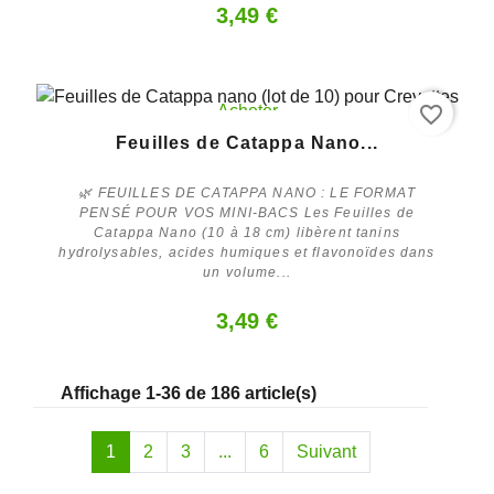
3,49 €
favorite_border
Acheter
Feuilles de Catappa Nano...
🌿 FEUILLES DE CATAPPA NANO : LE FORMAT
PENSÉ POUR VOS MINI-BACS Les Feuilles de
Catappa Nano (10 à 18 cm) libèrent tanins
hydrolysables, acides humiques et flavonoïdes dans
un volume...
3,49 €
Affichage 1-36 de 186 article(s)
1
2
3
...
6
Suivant