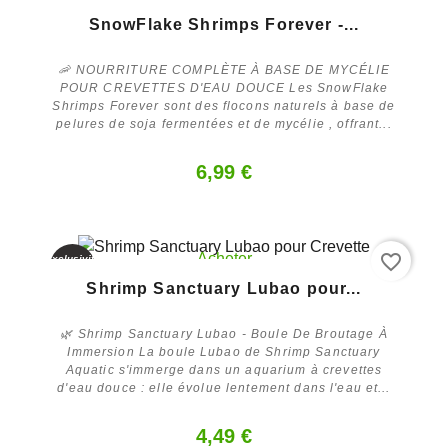
Acheter
SnowFlake Shrimps Forever -...
🦐 NOURRITURE COMPLÈTE À BASE DE MYCÉLIE
POUR CREVETTES D'EAU DOUCE Les SnowFlake
Shrimps Forever sont des flocons naturels à base de
pelures de soja fermentées et de mycélie , offrant...
6,99 €
favorite_border
Acheter
Exclusivité
web
Shrimp Sanctuary Lubao pour...
🌿 Shrimp Sanctuary Lubao - Boule De Broutage À
Immersion La boule Lubao de Shrimp Sanctuary
Aquatic s'immerge dans un aquarium à crevettes
d'eau douce : elle évolue lentement dans l'eau et...
4,49 €