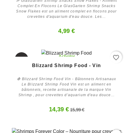
🦐 GlasGarten Shrimp Snacks Snow Flakes - Aliment
Complet En Flocons Le GlasGarten Shrimp Snacks
Snow Flakes est un aliment complet en flocons pour
crevettes d'aquarium d'eau douce. Les...
4,99 €
favorite_border
Acheter
-10%
Blizzard Shrimp Food - Vin
🍇 Blizzard Shrimp Food Vin - Bâtonnets Artisanaux
Le Blizzard Shrimp Food Vin est un aliment en
bâtonnets, recette artisanale de la marque Vin
Shrimp , pour crevettes d'aquarium d'eau douce...
14,39 €
15,99 €