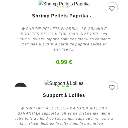
favorite_border
Acheter
Shrimp Pellets Paprika -...
🟠 SHRIMP PELLETS PAPRIKA : LE GRANULÉ
BOOSTER DE COULEUR 100 % NATUREL Les
Shrimp Pellets Paprika sont des granulés coulants
formulés à 100 % à partir de paprika séché et
stérilisé (...
0,99 €
favorite_border
Acheter
Exclusivité
web
Support à Lollies
-60%
🌿 SUPPORT À LOLLIES - MAINTIEN AU FOND
GARANTI Le support à lollies permet de maintenir
votre lolly au fond de l'aquarium sans qu'il remonte à
la surface. Insérez le lolly dans le trou prévu,...