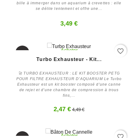
bille à immerger dans un aquarium à crevettes : elle
se délite lentement et offre une...
3,49 €
favorite_border
Acheter
-45%
Turbo Exhausteur - Kit...
🚀 TURBO EXHAUSTEUR : LE KIT BOOSTER PETG
POUR FILTRE EXHAUSTEUR D'AQUARIUM Le Turbo
Exhausteur est un kit booster composé d'une canne
de rejet et d'une chambre de compression à trous
fins,...
2,47 €
4,49 €
favorite_border
Acheter