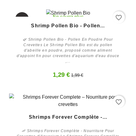
favorite_border
En savoir plus
Promo !
Shrimp Pollen Bio - Pollen...
-35%
🌿 Shrimp Pollen Bio - Pollen En Poudre Pour
Rupture
Crevettes Le Shrimp Pollen Bio est du pollen
de stock
d'abeille en poudre, proposé comme aliment
d'appoint fin pour crevettes d'aquarium d'eau douce
,...
1,29 €
1,99 €
favorite_border
Acheter
Shrimps Forever Complète -...
🦐 Shrimps Forever Complète - Nourriture Pour