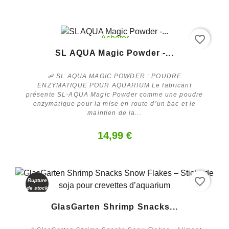
favorite_border
Acheter
SL AQUA Magic Powder -...
🦐 SL AQUA MAGIC POWDER : POUDRE
ENZYMATIQUE POUR AQUARIUM Le fabricant
présente SL-AQUA Magic Powder comme une poudre
enzymatique pour la mise en route d’un bac et le
maintien de la...
14,99 €
favorite_border
Rupture
de stock
En savoir plus
GlasGarten Shrimp Snacks...