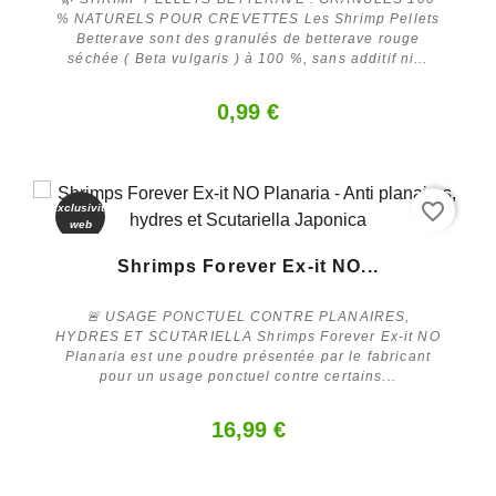
% NATURELS POUR CREVETTES Les Shrimp Pellets
Betterave sont des granulés de betterave rouge
séchée ( Beta vulgaris ) à 100 %, sans additif ni...
0,99 €
favorite_border
Exclusivité
web
Acheter
Shrimps Forever Ex-it NO...
🚨 USAGE PONCTUEL CONTRE PLANAIRES,
HYDRES ET SCUTARIELLA Shrimps Forever Ex-it NO
Planaria est une poudre présentée par le fabricant
pour un usage ponctuel contre certains...
16,99 €