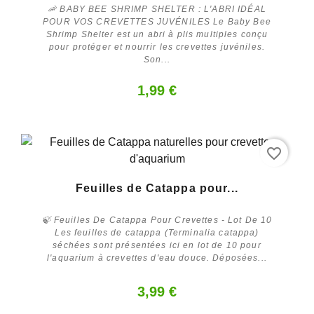
🦐 BABY BEE SHRIMP SHELTER : L'ABRI IDÉAL
POUR VOS CREVETTES JUVÉNILES Le Baby Bee
Shrimp Shelter est un abri à plis multiples conçu
pour protéger et nourrir les crevettes juvéniles.
Son...
1,99 €
favorite_border
Acheter
Feuilles de Catappa pour...
🍃 Feuilles De Catappa Pour Crevettes - Lot De 10
Les feuilles de catappa (Terminalia catappa)
séchées sont présentées ici en lot de 10 pour
l'aquarium à crevettes d'eau douce. Déposées...
3,99 €