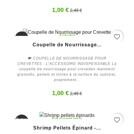
1,00 €
2,49 €
favorite_border
Acheter
-60%
Coupelle de Nourrissage...
🍽️ COUPELLE DE NOURRISSAGE POUR
CREVETTES : L'ACCESSOIRE INDISPENSABLE La
coupelle de nourrissage pour crevettes maintient
granulés, pellets et lollies à la surface du substrat,
proprement...
1,00 €
2,49 €
favorite_border
En savoir plus
Rupture
de stock
Shrimp Pellets Épinard -...