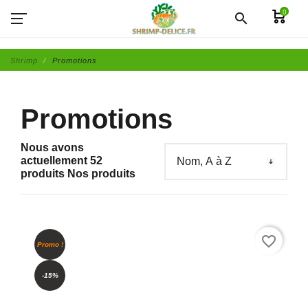
0
search
Shrimp
Promotions
Promotions
Nous avons
actuellement 52
produits Nos produits
Trier les produits
favorite_border
Promo !
-15%