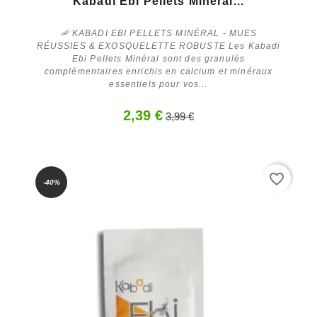
Kabadi Ebi Pellets Minéral...
🦐 KABADI EBI PELLETS MINÉRAL - MUES
RÉUSSIES & EXOSQUELETTE ROBUSTE Les Kabadi
Ebi Pellets Minéral sont des granulés
complémentaires enrichis en calcium et minéraux
essentiels pour vos...
Acheter
2,39 €
3,99 €
favorite_border
-40%