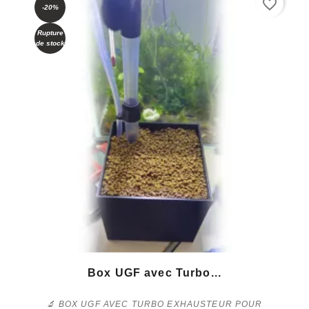
favorite_border
-20%
Rupture
de stock
Box UGF avec Turbo...
🔬 BOX UGF AVEC TURBO EXHAUSTEUR POUR