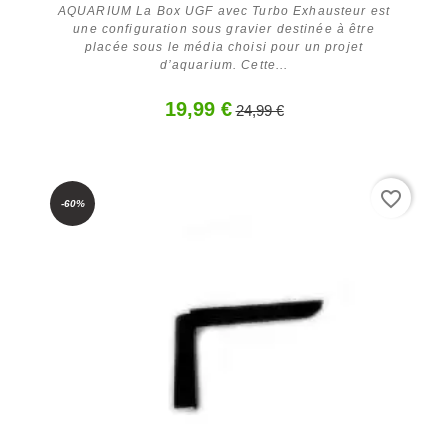
AQUARIUM La Box UGF avec Turbo Exhausteur est
une configuration sous gravier destinée à être
placée sous le média choisi pour un projet
d’aquarium. Cette...
En savoir plus
19,99 €
24,99 €
favorite_border
-60%