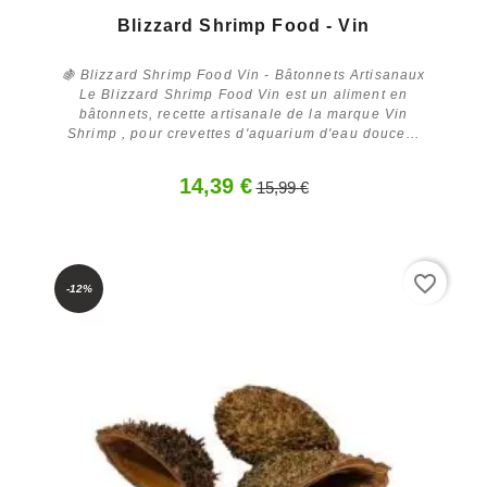
Blizzard Shrimp Food - Vin
🍇 Blizzard Shrimp Food Vin - Bâtonnets Artisanaux
Le Blizzard Shrimp Food Vin est un aliment en
bâtonnets, recette artisanale de la marque Vin
Shrimp , pour crevettes d'aquarium d'eau douce...
14,39 €
15,99 €
Acheter
favorite_border
-12%