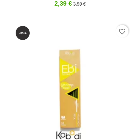
Acheter
2,39 €
3,99 €
favorite_border
-35%