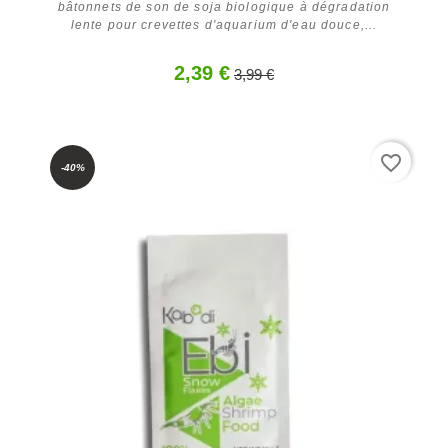
bâtonnets de son de soja biologique à dégradation
lente pour crevettes d'aquarium d'eau douce,...
2,39 €
3,99 €
Acheter
favorite_border
-40%