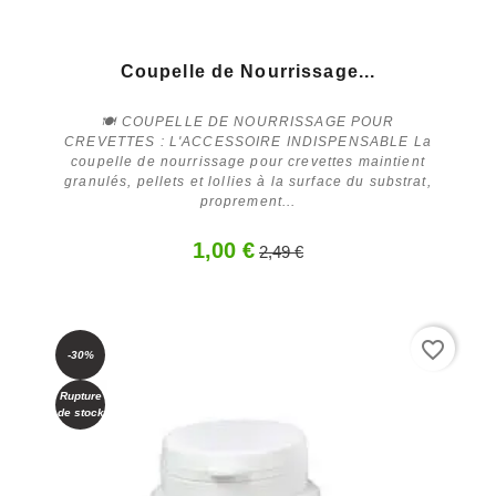
Coupelle de Nourrissage...
🍽️ COUPELLE DE NOURRISSAGE POUR
CREVETTES : L'ACCESSOIRE INDISPENSABLE La
coupelle de nourrissage pour crevettes maintient
granulés, pellets et lollies à la surface du substrat,
proprement...
Acheter
1,00 €
2,49 €
favorite_border
-30%
Rupture
de stock