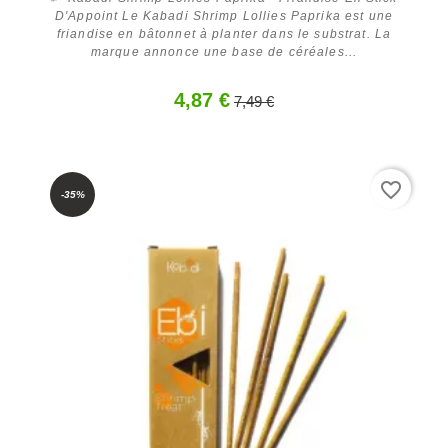
D'Appoint Le Kabadi Shrimp Lollies Paprika est une
friandise en bâtonnet à planter dans le substrat. La
marque annonce une base de céréales...
4,87 €
7,49 €
Acheter
favorite_border
-35%