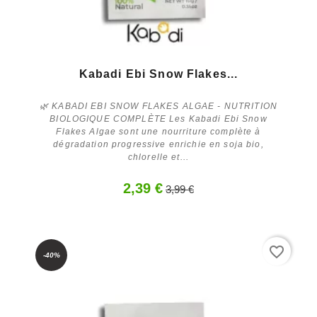
Kabadi Ebi Snow Flakes...
🌿 KABADI EBI SNOW FLAKES ALGAE - NUTRITION
BIOLOGIQUE COMPLÈTE Les Kabadi Ebi Snow
Flakes Algae sont une nourriture complète à
dégradation progressive enrichie en soja bio,
chlorelle et...
Acheter
2,39 €
3,99 €
favorite_border
-40%