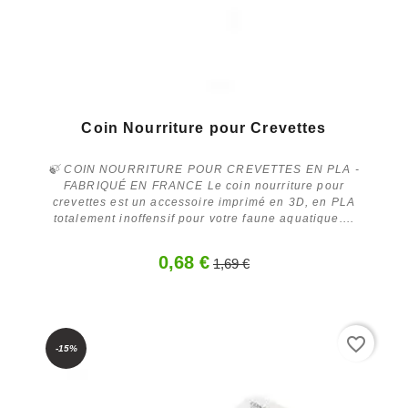
Coin Nourriture pour Crevettes
🍃 COIN NOURRITURE POUR CREVETTES EN PLA -
FABRIQUÉ EN FRANCE Le coin nourriture pour
crevettes est un accessoire imprimé en 3D, en PLA
totalement inoffensif pour votre faune aquatique....
0,68 €
1,69 €
aperçu
favorite_border
-15%