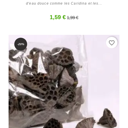
d'eau douce comme les Caridina et les...
1,59 €
1,99 €
Acheter
favorite_border
-20%