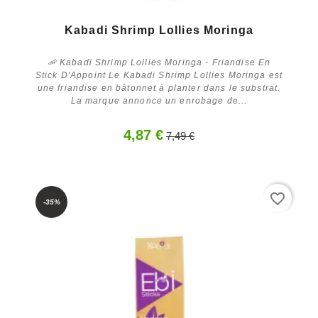
Kabadi Shrimp Lollies Moringa
🦐 Kabadi Shrimp Lollies Moringa - Friandise En
Stick D'Appoint Le Kabadi Shrimp Lollies Moringa est
une friandise en bâtonnet à planter dans le substrat.
La marque annonce un enrobage de...
4,87 €
7,49 €
Acheter
favorite_border
-35%