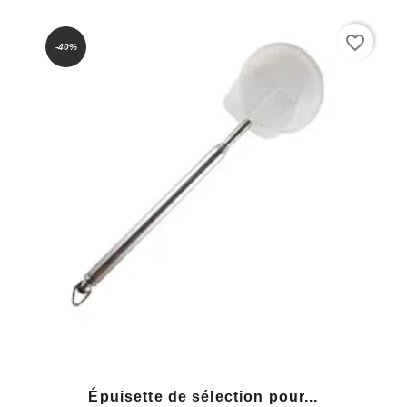
favorite_border
-40%
Épuisette de sélection pour...