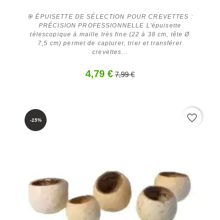
🎯 ÉPUISETTE DE SÉLECTION POUR CREVETTES :
PRÉCISION PROFESSIONNELLE L'épuisette
télescopique à maille très fine (22 à 38 cm, tête Ø
7,5 cm) permet de capturer, trier et transférer
crevettes...
Acheter
4,79 €
7,99 €
favorite_border
-15%