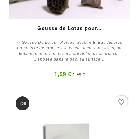
Gousse de Lotus pour...
🦐 Gousse De Lotus - Refuge, Biofilm Et Eau Ambrée
La gousse de lotus est la cosse séchée du lotus, un
botanical pour aquarium à crevettes d'eau douce .
Déposée dans le bac, sa surface...
1,59 €
1,99 €
Acheter
favorite_border
-40%